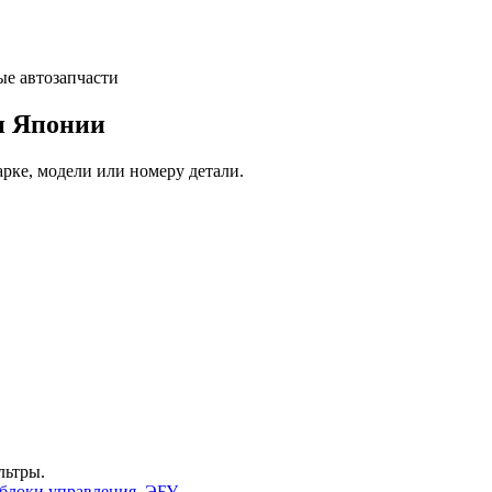
и Японии
арке, модели или номеру детали.
льтры.