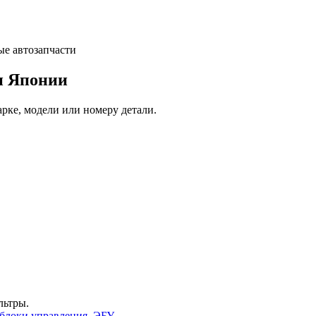
и Японии
арке, модели или номеру детали.
льтры.