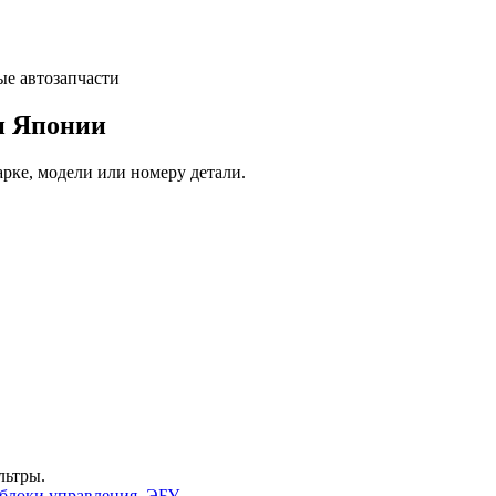
и Японии
арке, модели или номеру детали.
льтры.