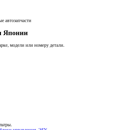
и Японии
арке, модели или номеру детали.
льтры.