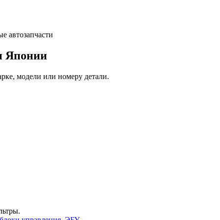
и Японии
арке, модели или номеру детали.
льтры.