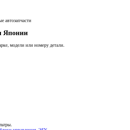
и Японии
арке, модели или номеру детали.
льтры.