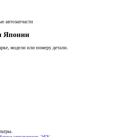
и Японии
арке, модели или номеру детали.
льтры.