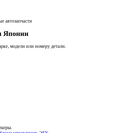
и Японии
арке, модели или номеру детали.
льтры.