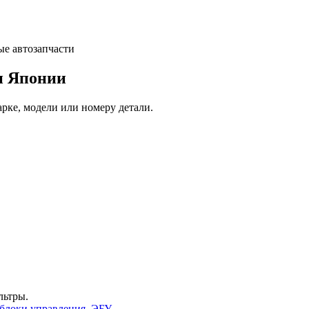
и Японии
арке, модели или номеру детали.
льтры.