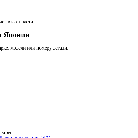
и Японии
арке, модели или номеру детали.
льтры.