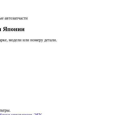
и Японии
арке, модели или номеру детали.
льтры.