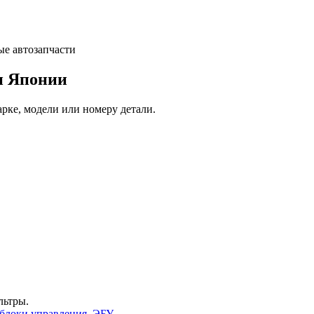
и Японии
арке, модели или номеру детали.
льтры.