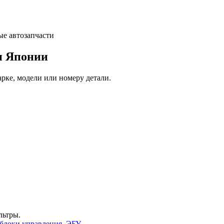
и Японии
арке, модели или номеру детали.
льтры.