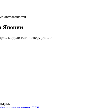
и Японии
арке, модели или номеру детали.
льтры.