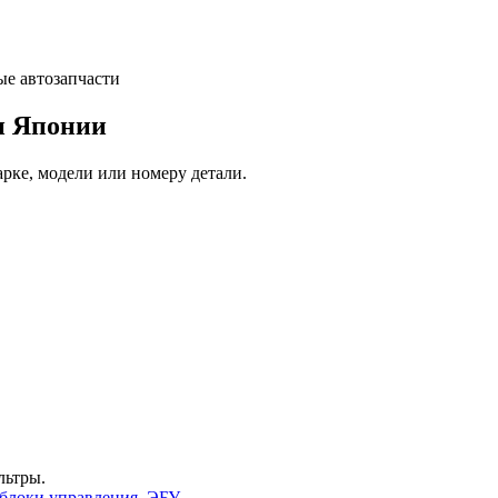
и Японии
арке, модели или номеру детали.
льтры.