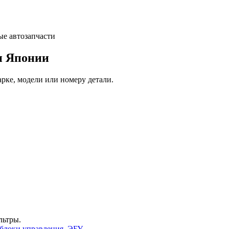
и Японии
арке, модели или номеру детали.
льтры.