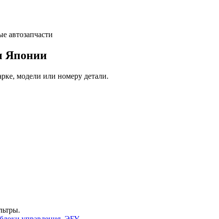
и Японии
арке, модели или номеру детали.
льтры.