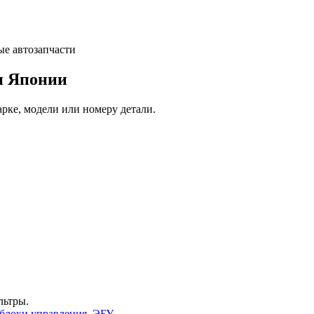
и Японии
арке, модели или номеру детали.
льтры.