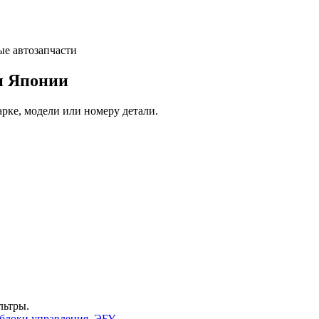
и Японии
арке, модели или номеру детали.
льтры.