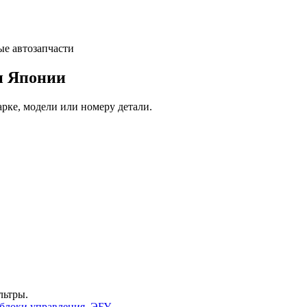
и Японии
арке, модели или номеру детали.
льтры.