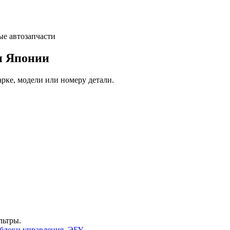
и Японии
арке, модели или номеру детали.
льтры.