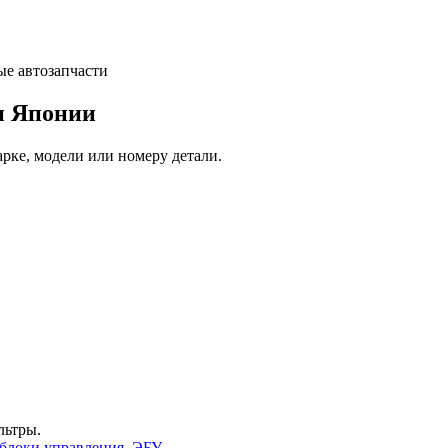
и Японии
арке, модели или номеру детали.
льтры.