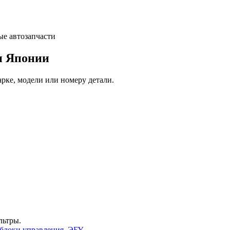
и Японии
арке, модели или номеру детали.
льтры.