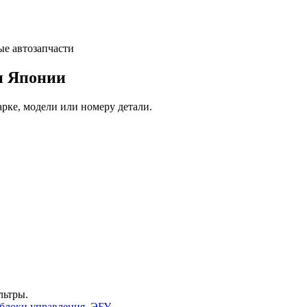
и Японии
арке, модели или номеру детали.
льтры.