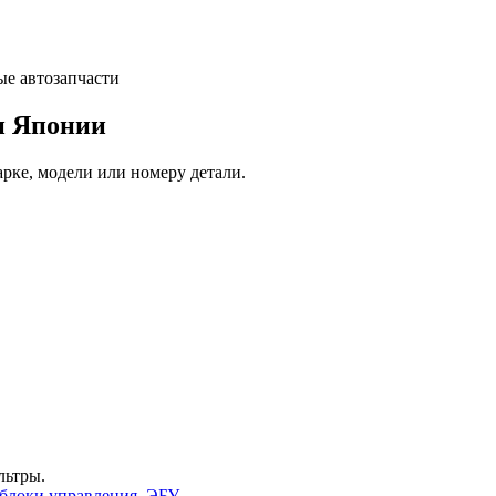
и Японии
арке, модели или номеру детали.
льтры.