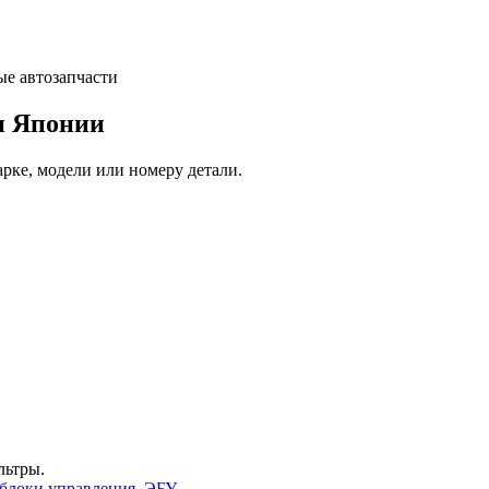
и Японии
арке, модели или номеру детали.
льтры.